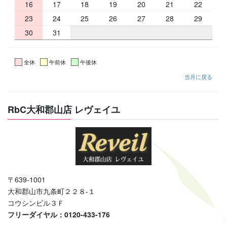
16
17
18
19
20
21
22
23
24
25
26
27
28
29
30
31
全休
午前休
午後休
当月に戻る
RbC大和郡山店 レヴェイユ
〒639-1001
大和郡山市九条町２２８-１
コウシンビル３Ｆ
フリーダイヤル：0120-433-176