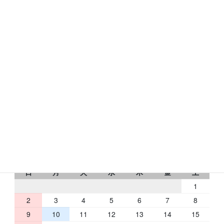
〒631-0078
奈良市富雄元町1-24-24
トミオコート2Ｆ
フリーダイヤル：0120-433-176
RbCの営業日
2026 年 8 月
日
月
火
水
木
金
土
1
2
3
4
5
6
7
8
9
10
11
12
13
14
15