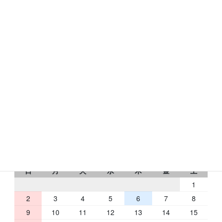
〒631-0078
奈良市富雄元町1-24-24
トミオコート2Ｆ
フリーダイヤル：0120-433-176
RbCの営業日
2026 年 8 月
日
月
火
水
木
金
土
1
2
3
4
5
6
7
8
9
10
11
12
13
14
15