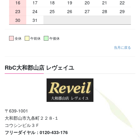
16
17
18
19
20
21
22
23
24
25
26
27
28
29
30
31
全休
午前休
午後休
当月に戻る
RbC大和郡山店 レヴェイユ
〒639-1001
大和郡山市九条町２２８-１
コウシンビル３Ｆ
フリーダイヤル：0120-433-176