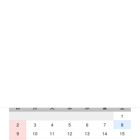
〒631-0078
奈良市富雄元町1-24-24
トミオコート2Ｆ
フリーダイヤル：0120-433-176
RbCの営業日
2026 年 8 月
日
月
火
水
木
金
土
1
2
3
4
5
6
7
8
9
10
11
12
13
14
15