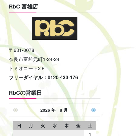
RbC 富雄店
〒631-0078
奈良市富雄元町1-24-24
トミオコート2Ｆ
フリーダイヤル：0120-433-176
RbCの営業日
2026 年 8 月
日
月
火
水
木
金
土
1