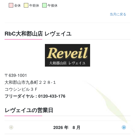
全休
午前休
午後休
当月に戻る
RbC大和郡山店 レヴェイユ
〒639-1001
大和郡山市九条町２２８-１
コウシンビル３Ｆ
フリーダイヤル：0120-433-176
レヴェイユの営業日
2026 年 8 月