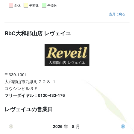
全休
午前休
午後休
当月に戻る
RbC大和郡山店 レヴェイユ
〒639-1001
大和郡山市九条町２２８-１
コウシンビル３Ｆ
フリーダイヤル：0120-433-176
レヴェイユの営業日
2026 年 8 月