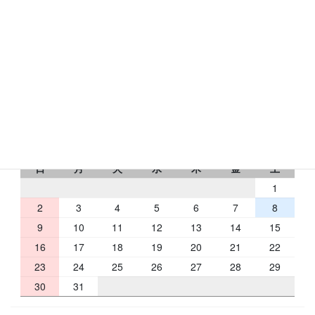
〒631-0078
奈良市富雄元町1-24-24
トミオコート2Ｆ
フリーダイヤル：0120-433-176
RbCの営業日
2026 年 8 月
日
月
火
水
木
金
土
1
2
3
4
5
6
7
8
9
10
11
12
13
14
15
16
17
18
19
20
21
22
23
24
25
26
27
28
29
30
31