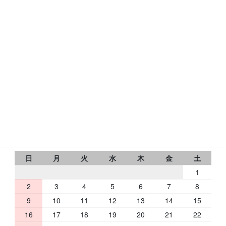
〒631-0078
奈良市富雄元町1-24-24
トミオコート2Ｆ
フリーダイヤル：0120-433-176
RbCの営業日
2026 年 8 月
日
月
火
水
木
金
土
1
2
3
4
5
6
7
8
9
10
11
12
13
14
15
16
17
18
19
20
21
22