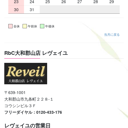
23
24
25
26
27
28
29
30
31
全休
午前休
午後休
当月に戻る
RbC大和郡山店 レヴェイユ
〒639-1001
大和郡山市九条町２２８-１
コウシンビル３Ｆ
フリーダイヤル：0120-433-176
レヴェイユの営業日