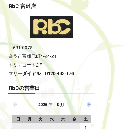
RbC 富雄店
〒631-0078
奈良市富雄元町1-24-24
トミオコート2Ｆ
フリーダイヤル：0120-433-176
RbCの営業日
2026 年 8 月
日
月
火
水
木
金
土
1