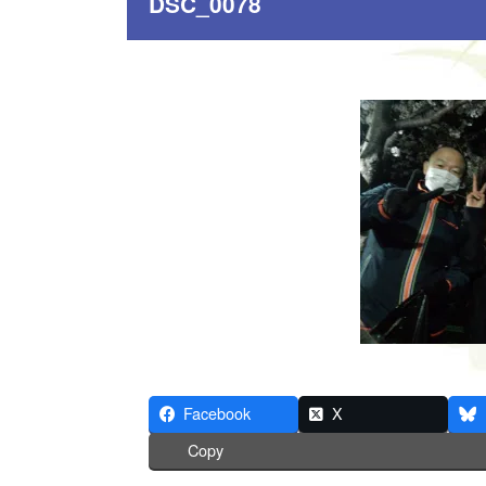
DSC_0078
Facebook
X
Copy