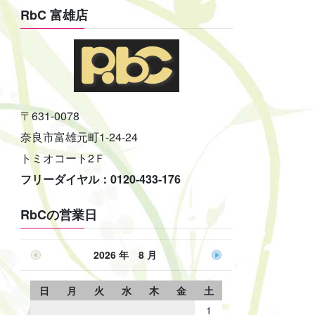
RbC 富雄店
〒631-0078
奈良市富雄元町1-24-24
トミオコート2Ｆ
フリーダイヤル：0120-433-176
RbCの営業日
2026 年 8 月
日
月
火
水
木
金
土
1