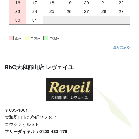
16
17
18
19
20
21
22
23
24
25
26
27
28
29
30
31
全休
午前休
午後休
当月に戻る
RbC大和郡山店 レヴェイユ
〒639-1001
大和郡山市九条町２２８-１
コウシンビル３Ｆ
フリーダイヤル：0120-433-176