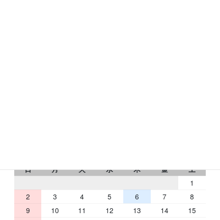
〒631-0078
奈良市富雄元町1-24-24
トミオコート2Ｆ
フリーダイヤル：0120-433-176
RbCの営業日
2026 年 8 月
日
月
火
水
木
金
土
1
2
3
4
5
6
7
8
9
10
11
12
13
14
15