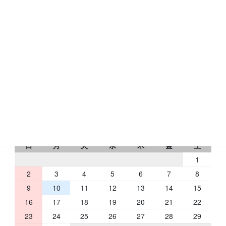
〒631-0078
奈良市富雄元町1-24-24
トミオコート2Ｆ
フリーダイヤル：0120-433-176
RbCの営業日
2026 年 8 月
日
月
火
水
木
金
土
1
2
3
4
5
6
7
8
9
10
11
12
13
14
15
16
17
18
19
20
21
22
23
24
25
26
27
28
29