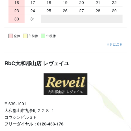
16
17
18
19
20
21
22
23
24
25
26
27
28
29
30
31
全休
午前休
午後休
当月に戻る
RbC大和郡山店 レヴェイユ
〒639-1001
大和郡山市九条町２２８-１
コウシンビル３Ｆ
フリーダイヤル：0120-433-176