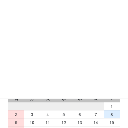
〒631-0078
奈良市富雄元町1-24-24
トミオコート2Ｆ
フリーダイヤル：0120-433-176
RbCの営業日
2026 年 8 月
日
月
火
水
木
金
土
1
2
3
4
5
6
7
8
9
10
11
12
13
14
15