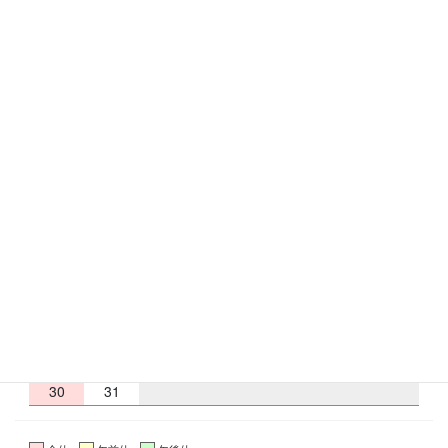
奈良市富雄元町1-24-24
トミオコート2Ｆ
フリーダイヤル：0120-433-176
RbCの営業日
2026 年 8 月
日
月
火
水
木
金
土
1
2
3
4
5
6
7
8
9
10
11
12
13
14
15
16
17
18
19
20
21
22
23
24
25
26
27
28
29
30
31