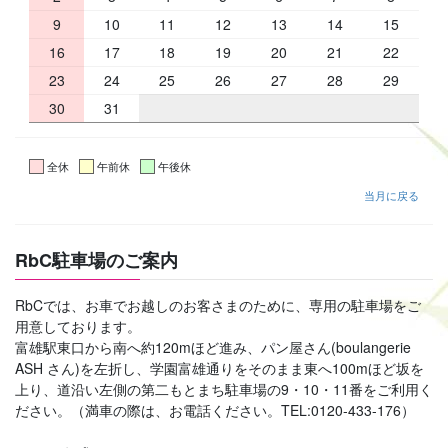
9
10
11
12
13
14
15
16
17
18
19
20
21
22
23
24
25
26
27
28
29
30
31
全休
午前休
午後休
当月に戻る
RbC駐車場のご案内
RbCでは、お車でお越しのお客さまのために、専用の駐車場をご
用意しております。
富雄駅東口から南へ約120mほど進み、パン屋さん(boulangerie
ASH さん)を左折し、学園富雄通りをそのまま東へ100mほど坂を
上り、道沿い左側の第二もとまち駐車場の9・10・11番をご利用く
ださい。（満車の際は、お電話ください。TEL:0120-433-176）