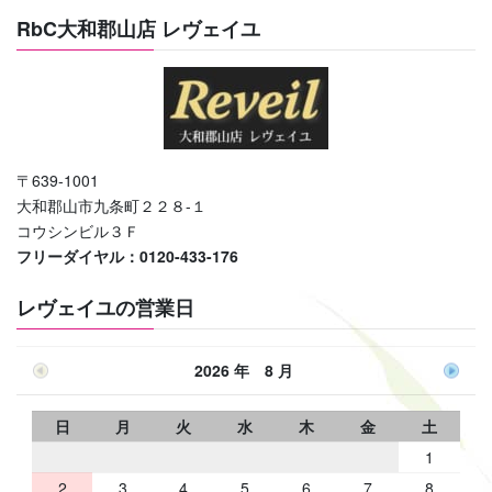
RbC大和郡山店 レヴェイユ
〒639-1001
大和郡山市九条町２２８-１
コウシンビル３Ｆ
フリーダイヤル：0120-433-176
レヴェイユの営業日
2026 年 8 月
日
月
火
水
木
金
土
1
2
3
4
5
6
7
8