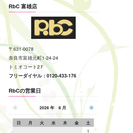
RbC 富雄店
〒631-0078
奈良市富雄元町1-24-24
トミオコート2Ｆ
フリーダイヤル：0120-433-176
RbCの営業日
2026 年 8 月
日
月
火
水
木
金
土
1