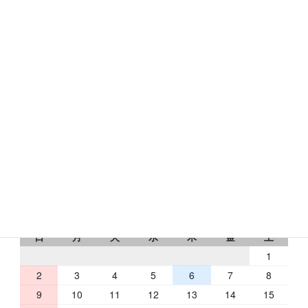
〒631-0078
奈良市富雄元町1-24-24
トミオコート2Ｆ
フリーダイヤル：0120-433-176
RbCの営業日
2026 年 8 月
日
月
火
水
木
金
土
1
2
3
4
5
6
7
8
9
10
11
12
13
14
15