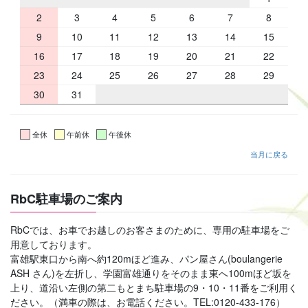
2
3
4
5
6
7
8
9
10
11
12
13
14
15
16
17
18
19
20
21
22
23
24
25
26
27
28
29
30
31
全休
午前休
午後休
当月に戻る
RbC駐車場のご案内
RbCでは、お車でお越しのお客さまのために、専用の駐車場をご
用意しております。
富雄駅東口から南へ約120mほど進み、パン屋さん(boulangerie
ASH さん)を左折し、学園富雄通りをそのまま東へ100mほど坂を
上り、道沿い左側の第二もとまち駐車場の9・10・11番をご利用く
ださい。（満車の際は、お電話ください。TEL:0120-433-176）