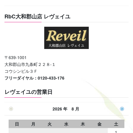
RbC大和郡山店 レヴェイユ
〒639-1001
大和郡山市九条町２２８-１
コウシンビル３Ｆ
フリーダイヤル：0120-433-176
レヴェイユの営業日
2026 年 8 月
日
月
火
水
木
金
土
1