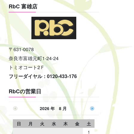
RbC 富雄店
〒631-0078
奈良市富雄元町1-24-24
トミオコート2Ｆ
フリーダイヤル：0120-433-176
RbCの営業日
2026 年 8 月
日
月
火
水
木
金
土
1