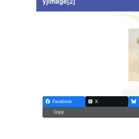
yjimage[2]
Facebook
X
Copy