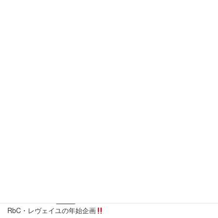
1
2
3
4
5
6
7
8
9
10
11
12
13
14
15
16
17
18
19
20
21
22
23
24
25
26
27
28
29
30
31
全休
午前休
午後休
当月に戻る
最近の投稿
2026年3月19日
ブログ
痩せるカギは『骨盤底筋』
2025年1月9日
ブログ
RbC・レヴェイユの年始企画