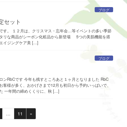
ブログ
定セット
です。 １２月は、クリスマス・忘年会…等イベントの多い季節
タリな商品がシーボン化粧品から新登場 5つの美肌機能を搭
イジングケア美 […]
ブログ
ンRbCです 今年も残すところあと１ヶ月となりました RbC
お客様が多く、おかげさまで12月も初日から予約いっぱいで、
 一年間の締めくくりに、秋 […]
固
固
…
11
»
定
定