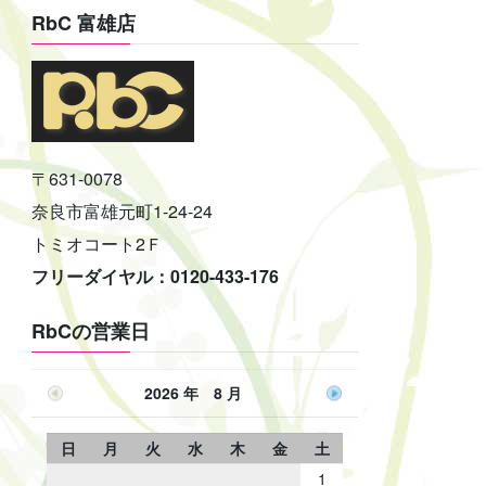
RbC 富雄店
〒631-0078
奈良市富雄元町1-24-24
トミオコート2Ｆ
フリーダイヤル：0120-433-176
RbCの営業日
2026 年 8 月
日
月
火
水
木
金
土
1