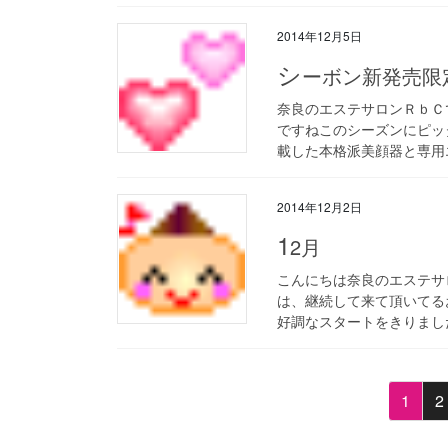
2014年12月5日
シ
ーボン新発売限
奈良のエステサロンＲｂＣ
ですねこのシーズンにピッ
載した本格派美顔器と専用エ
2014年12月2日
1
2月
こんにちは奈良のエステサロ
は、継続して来て頂いてる
好調なスタートをきりました
投
固
1
2
定
稿