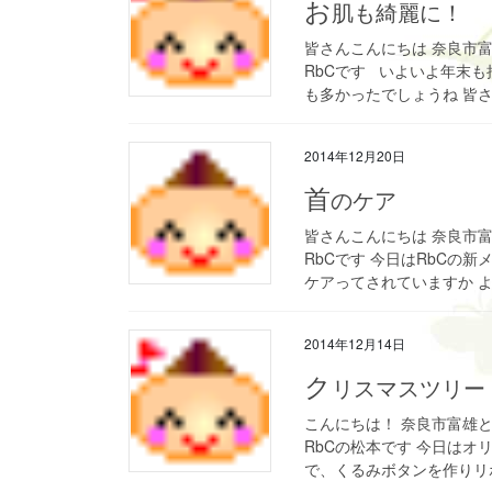
お
肌も綺麗に！
皆さんこんにちは 奈良市
RbCです いよいよ年末
も多かったでしょうね 皆さん
2014年12月20日
首
のケア
皆さんこんにちは 奈良市
RbCです 今日はRbCの
ケアってされていますか よ
2014年12月14日
ク
リスマスツリー
こんにちは！ 奈良市富雄
RbCの松本です 今日は
で、くるみボタンを作りリボ