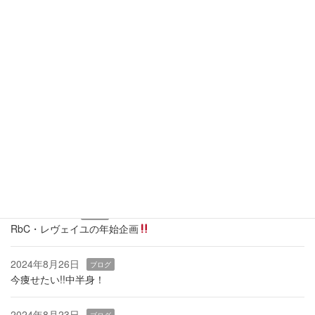
23
24
25
26
27
28
29
30
31
全休
午前休
午後休
当月に戻る
最近の投稿
2026年3月19日
ブログ
痩せるカギは『骨盤底筋』
2025年1月9日
ブログ
RbC・レヴェイユの年始企画
2024年8月26日
ブログ
今痩せたい!!中半身！
2024年8月23日
ブログ