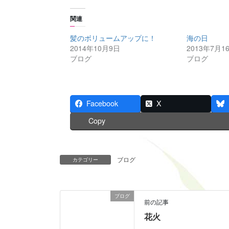
k
b
t
o
o
o
関連
s
k
h
で
a
共
髪のボリュームアップに！
海の日
r
有
2014年10月9日
2013年7月1
e
す
o
る
ブログ
ブログ
n
に
T
は
w
ク
i
リ
t
ッ
t
ク
e
し
Facebook
X
r
て
(
く
Copy
新
だ
し
さ
い
い
ウ
(
ィ
新
ン
し
ブログ
カテゴリー
ド
い
ウ
ウ
で
ィ
開
ン
き
ド
ま
ウ
ブログ
す
で
前の記事
)
開
き
花火
ま
す