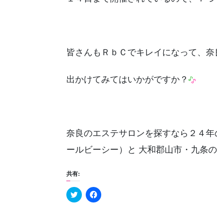
皆さんもＲｂＣでキレイになって、奈
出かけてみてはいかがですか？
奈良のエステサロンを探すなら２４年
ールビーシー）と 大和郡山市・九条
共有:
C
F
l
a
i
c
c
e