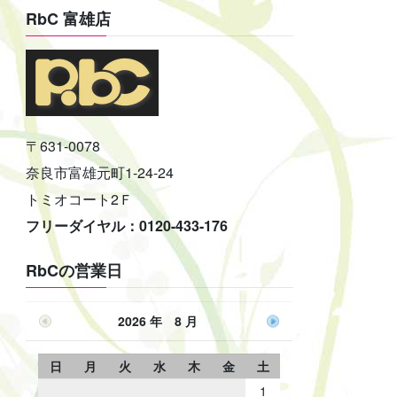
RbC 富雄店
〒631-0078
奈良市富雄元町1-24-24
トミオコート2Ｆ
フリーダイヤル：0120-433-176
RbCの営業日
2026 年 8 月
日
月
火
水
木
金
土
1