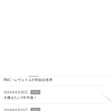
23
24
25
26
27
28
29
30
31
全休
午前休
午後休
当月に戻る
最近の投稿
2026年3月19日
ブログ
痩せるカギは『骨盤底筋』
2025年1月9日
ブログ
RbC・レヴェイユの年始企画
2024年8月26日
ブログ
今痩せたい!!中半身！
2024年8月23日
ブログ