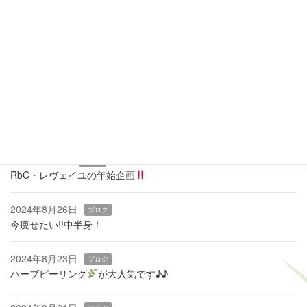
全休
午前休
午後休
当月に戻る
最近の投稿
2026年3月19日
ブログ
痩せるカギは『骨盤底筋』
2025年1月9日
ブログ
RbC・レヴェイユの年始企画
2024年8月26日
ブログ
今痩せたい!!中半身！
2024年8月23日
ブログ
ハーブピーリング
‬が大人気です♪♪