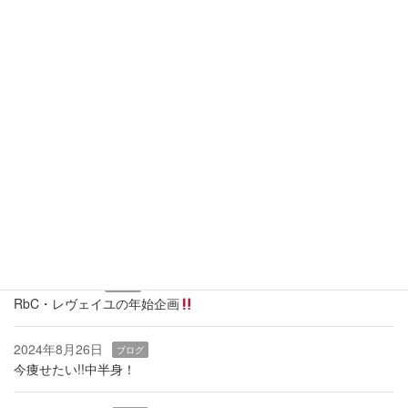
23
24
25
26
27
28
29
30
31
全休
午前休
午後休
当月に戻る
最近の投稿
2026年3月19日
ブログ
痩せるカギは『骨盤底筋』
2025年1月9日
ブログ
RbC・レヴェイユの年始企画
2024年8月26日
ブログ
今痩せたい!!中半身！