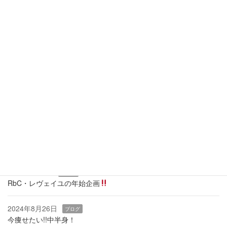
16
17
18
19
20
21
22
23
24
25
26
27
28
29
30
31
全休
午前休
午後休
当月に戻る
最近の投稿
2026年3月19日
ブログ
痩せるカギは『骨盤底筋』
2025年1月9日
ブログ
RbC・レヴェイユの年始企画
2024年8月26日
ブログ
今痩せたい!!中半身！