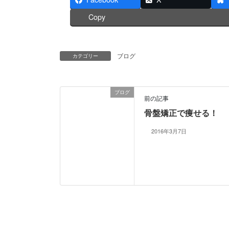
r
て
(
く
Copy
新
だ
し
さ
い
い
ウ
(
ィ
新
ン
し
ブログ
カテゴリー
ド
い
ウ
ウ
で
ィ
開
ン
き
ド
ま
ウ
ブログ
す
で
前の記事
)
開
き
骨盤矯正で痩せる！
ま
す
)
2016年3月7日