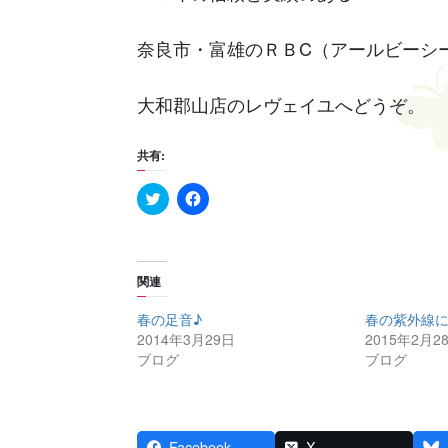
奈良市・富雄のＲＢC（アールビーシ
大和郡山店のレヴェイユへどうぞ。
共有:
C
F
l
a
i
c
c
e
k
b
t
o
o
o
関連
s
k
h
で
a
共
春の足音♪
春の紫外線
r
有
2014年3月29日
2015年2月2
e
す
o
る
ブログ
ブログ
n
に
T
は
w
ク
i
リ
t
ッ
t
ク
e
し
Facebook
X