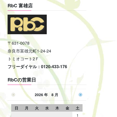
RbC 富雄店
〒631-0078
奈良市富雄元町1-24-24
トミオコート2Ｆ
フリーダイヤル：0120-433-176
RbCの営業日
2026 年 8 月
日
月
火
水
木
金
土
1