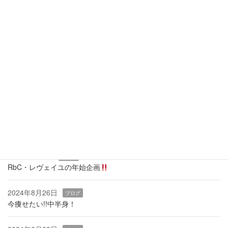
23
24
25
26
27
28
29
30
31
全休
午前休
午後休
当月に戻る
最近の投稿
2026年3月19日
ブログ
痩せるカギは『骨盤底筋』
2025年1月9日
ブログ
RbC・レヴェイユの年始企画
2024年8月26日
ブログ
今痩せたい!!中半身！