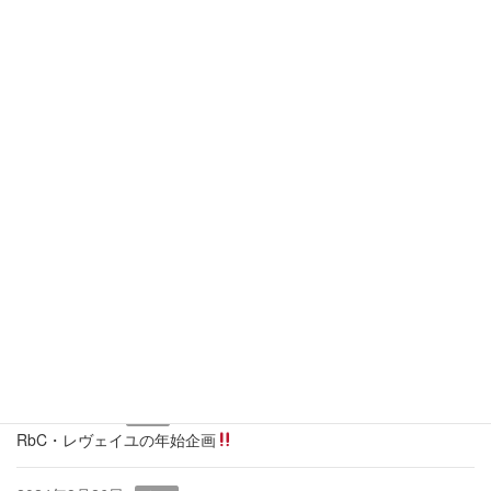
9
10
11
12
13
14
15
16
17
18
19
20
21
22
23
24
25
26
27
28
29
30
31
全休
午前休
午後休
当月に戻る
最近の投稿
2026年3月19日
ブログ
痩せるカギは『骨盤底筋』
2025年1月9日
ブログ
RbC・レヴェイユの年始企画