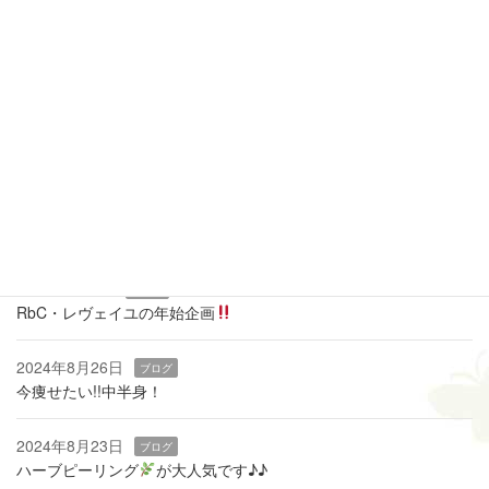
全休
午前休
午後休
当月に戻る
最近の投稿
2026年3月19日
ブログ
痩せるカギは『骨盤底筋』
2025年1月9日
ブログ
RbC・レヴェイユの年始企画
2024年8月26日
ブログ
今痩せたい!!中半身！
2024年8月23日
ブログ
ハーブピーリング
‬が大人気です♪♪