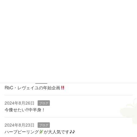
全休
午前休
午後休
当月に戻る
最近の投稿
2026年3月19日
ブログ
痩せるカギは『骨盤底筋』
2025年1月9日
ブログ
RbC・レヴェイユの年始企画
2024年8月26日
ブログ
今痩せたい!!中半身！
2024年8月23日
ブログ
ハーブピーリング
‬が大人気です♪♪