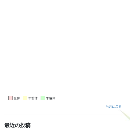
レヴェイユの営業日
2026 年 8 月
日
月
火
水
木
金
土
1
2
3
4
5
6
7
8
9
10
11
12
13
14
15
16
17
18
19
20
21
22
23
24
25
26
27
28
29
30
31
全休
午前休
午後休
当月に戻る
最近の投稿