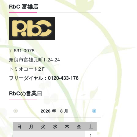
RbC 富雄店
〒631-0078
奈良市富雄元町1-24-24
トミオコート2Ｆ
フリーダイヤル：0120-433-176
RbCの営業日
2026 年 8 月
日
月
火
水
木
金
土
1