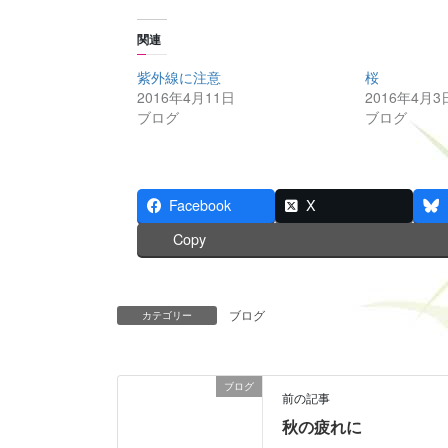
k
b
t
o
o
o
関連
s
k
h
で
a
共
紫外線に注意
桜
r
有
2016年4月11日
2016年4月3
e
す
o
る
ブログ
ブログ
n
に
T
は
w
ク
i
リ
t
ッ
t
ク
e
し
Facebook
X
r
て
(
く
Copy
新
だ
し
さ
い
い
ウ
(
ィ
新
ン
し
ブログ
カテゴリー
ド
い
ウ
ウ
で
ィ
開
ン
き
ド
ま
ウ
ブログ
す
で
前の記事
)
開
き
秋の疲れに
ま