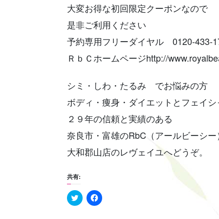
大変お得な初回限定クーポンなので
是非ご利用ください
予約専用フリーダイヤル 0120-433-1
ＲｂＣホームページhttp://www.royalbeau
シミ・しわ・たるみ でお悩みの方
ボディ・痩身・ダイエットとフェイシ
２９年の信頼と実績のある
奈良市・富雄のRbC（アールビーシー
大和郡山店のレヴェイユへどうぞ。
共有:
C
F
l
a
i
c
c
e